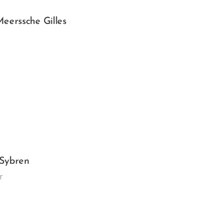
eerssche Gilles
Sybren
er