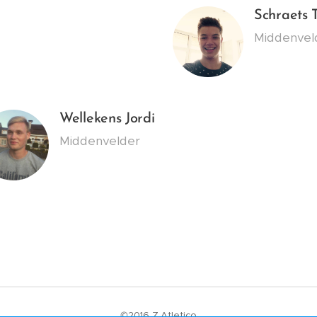
Schraets 
Middenve
Wellekens Jordi
Middenvelder
©2016 Z,Atletico