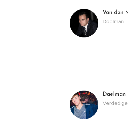
Van den M
Doelman
Daelman 
Verdedig