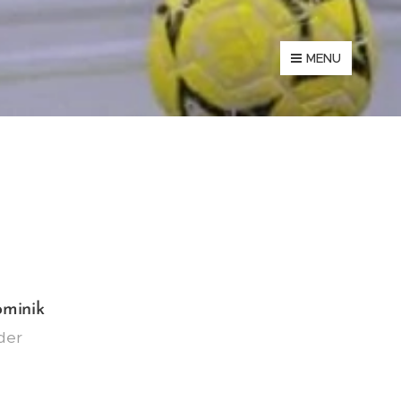
MENU
ominik
lder